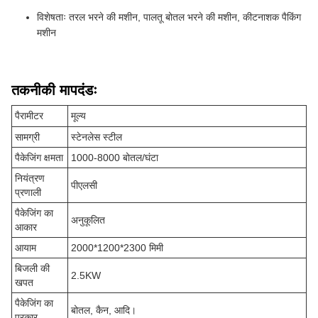
विशेषताः तरल भरने की मशीन, पालतू बोतल भरने की मशीन, कीटनाशक पैकिंग
मशीन
तकनीकी मापदंडः
पैरामीटर
मूल्य
सामग्री
स्टेनलेस स्टील
पैकेजिंग क्षमता
1000-8000 बोतल/घंटा
नियंत्रण
पीएलसी
प्रणाली
पैकेजिंग का
अनुकूलित
आकार
आयाम
2000*1200*2300 मिमी
बिजली की
2.5KW
खपत
पैकेजिंग का
बोतल, कैन, आदि।
प्रकार