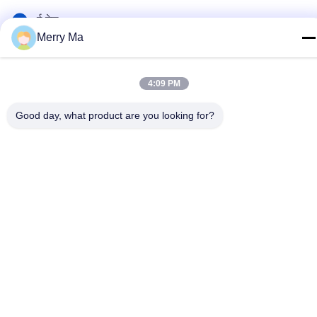
ई-मेल
Merry Ma
tech@cn-tom.com
पता
4:09 PM
नहीं.99, रुलिन टाउन, जिन्तान जिला, चांगझोउ शहर, जियांगसू प्रांत, चीन।
Good day, what product are you looking for?
गोपनीयता नीति
|
साइटमैप
चीन अच्छी गुणवत्ता कीटनाशक भरने की मशीन देने वाला। कॉपीराइट © 2023-2026
Jiangsu TOM Intelligent Equipment Co., Ltd., . सर्वाधिकार सुरक्षित।