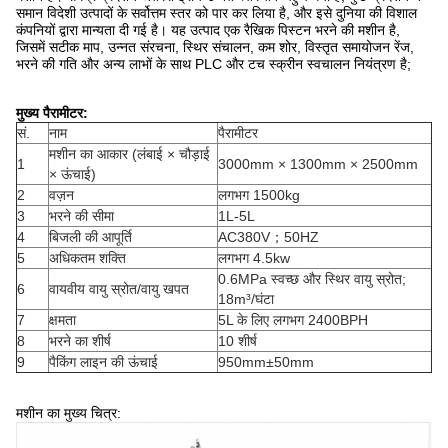
समान विदेशी उत्पादों के सर्वोत्तम स्तर को पार कर लिया है, और इसे दुनिया की विशाल
कंपनियों द्वारा मान्यता दी गई है। यह उत्पाद एक रैखिक पिस्टन भरने की मशीन है,
जिसमें सटीक माप, उन्नत संरचना, स्थिर संचालन, कम शोर, विस्तृत समायोजन रेंज,
भरने की गति और अन्य लाभों के साथ PLC और टच स्क्रीन स्वचालन नियंत्रण है;
मुख्य पैरामीटर:
सं.
नाम
पैरामीटर
मशीन का आकार (लंबाई × चौड़ाई
1
3000mm × 1300mm × 2500mm
× ऊंचाई)
2
वज़न
लगभग 1500kg
3
भरने की सीमा
1L-5L
4
बिजली की आपूर्ति
AC380V；50HZ
5
अधिकतम शक्ति
लगभग 4.5kw
0.6MPa स्वच्छ और स्थिर वायु स्रोत;
6
वायवीय वायु स्रोत/वायु खपत
18m³/घंटा
7
क्षमता
5L के लिए लगभग 2400BPH
8
भरने का शीर्ष
10 शीर्ष
9
पैकिंग लाइन की ऊंचाई
950mm±50mm
मशीन का मुख्य चित्र: