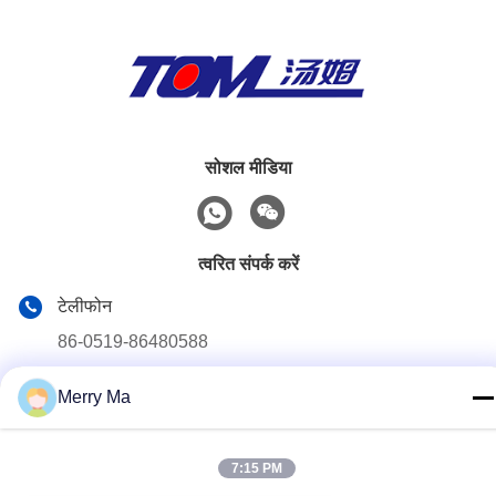
सोशल मीडिया
त्वरित संपर्क करें
टेलीफोन
86-0519-86480588
ई-मेल
Merry Ma
tech@cn-tom.com
पता
7:15 PM
नहीं.99, रुलिन टाउन, जिन्तान जिला, चांगझोउ शहर, जियांगसू प्रांत, चीन।