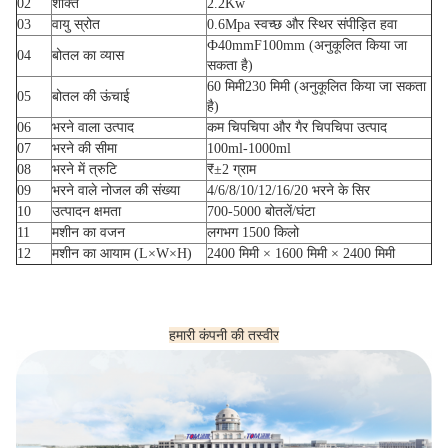
02
शक्ति
2.2Kw
03
वायु स्रोत
0.6Mpa स्वच्छ और स्थिर संपीड़ित हवा
Ф40mmF100mm (अनुकूलित किया जा
04
बोतल का व्यास
सकता है)
60 मिमी230 मिमी (अनुकूलित किया जा सकता
05
बोतल की ऊंचाई
है)
06
भरने वाला उत्पाद
कम चिपचिपा और गैर चिपचिपा उत्पाद
07
भरने की सीमा
100ml-1000ml
08
भरने में त्रुटि
₹±2 ग्राम
09
भरने वाले नोजल की संख्या
4/6/8/10/12/16/20 भरने के सिर
10
उत्पादन क्षमता
700-5000 बोतलें/घंटा
11
मशीन का वजन
लगभग 1500 किलो
12
मशीन का आयाम (L×W×H)
2400 मिमी × 1600 मिमी × 2400 मिमी
हमारी कंपनी की तस्वीर