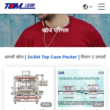
खोज परिणाम
आपकी खोज
[ Ss304 Top Case Packer ]
मिलान 3 उत्पादों
वीडियो
वीडियो